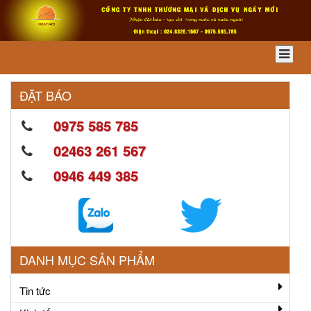
ĐẶT BÁO
0975 585 785
02463 261 567
0946 449 385
DANH MỤC SẢN PHẨM
Tin tức