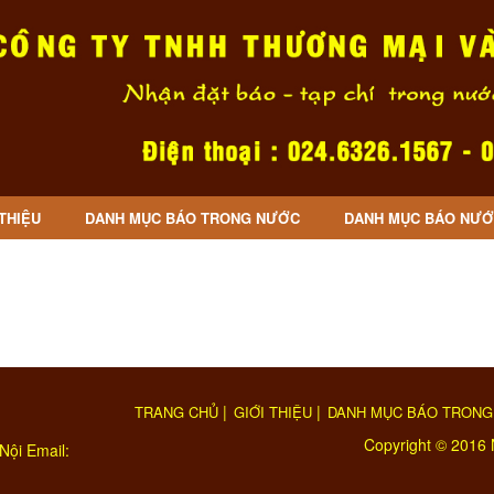
 THIỆU
DANH MỤC BÁO TRONG NƯỚC
DANH MỤC BÁO NƯỚ
|
|
TRANG CHỦ
GIỚI THIỆU
DANH MỤC BÁO TRONG
Copyright © 2016 
Nội Email: