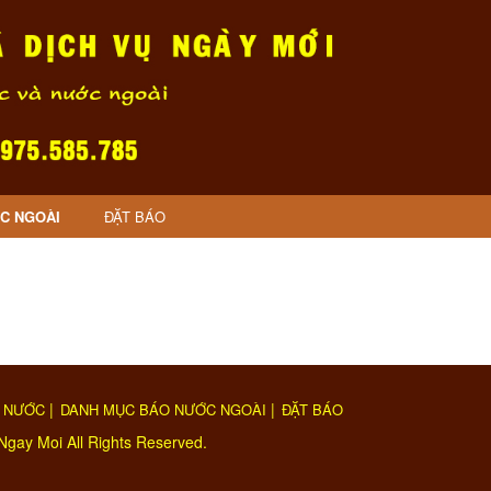
C NGOÀI
ĐẶT BÁO
|
|
 NƯỚC
DANH MỤC BÁO NƯỚC NGOÀI
ĐẶT BÁO
Ngay Moi All Rights Reserved.