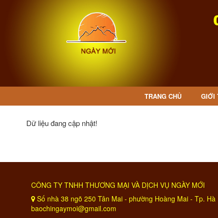
TRANG CHỦ
GIỚI
Dữ liệu đang cập nhật!
CÔNG TY TNHH THƯƠNG MẠI VÀ DỊCH VỤ NGÀY MỚI
Số nhà 38 ngõ 250 Tân Mai - phường Hoàng Mai - Tp. Hà 
baochingaymoi@gmail.com