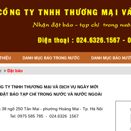
 THIỆU
DANH MỤC BÁO TRONG NƯỚC
DANH MỤC BÁO NƯỚ
e
Đặt báo
G TY TNHH THƯƠNG MẠI VÀ DỊCH VỤ NGÀY MỚI
ĐẶT BÁO TẠP CHÍ TRONG NƯỚC VÀ NƯỚC NGOÀI
 38 ngõ 250 Tân Mai - phường Hoàng Mai - Tp. Hà Nội
Tel: 0975 585 785 - 024.6326 1567