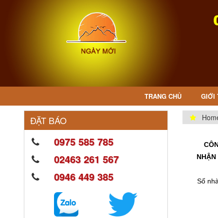
TRANG CHỦ
GIỚI
Hom
ĐẶT BÁO
0975 585 785
CÔN
02463 261 567
NHẬN 
0946 449 385
Số nhà