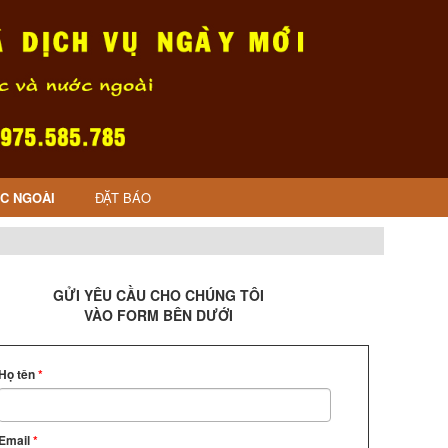
C NGOÀI
ĐẶT BÁO
GỬI YÊU CẦU CHO CHÚNG TÔI
VÀO FORM BÊN DƯỚI
Họ tên
*
Email
*