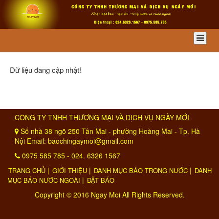
Dữ liệu đang cập nhật!
CÔNG TY TNHH THƯƠNG MẠI VÀ DỊCH VỤ NGÀY MỚI
Số nhà 38 ngõ 250 Tân Mai - phường Hoàng Mai - Tp. Hà
Nội Email:
baochingaymoi@gmail.com
0975 585 785 - 024. 6326 1567
|
|
|
TRANG CHỦ
GIỚI THIỆU
DANH MỤC BÁO TRONG NƯỚC
DANH
|
MỤC BÁO NƯỚC NGOÀI
ĐẶT BÁO
Copyright © 2016 Ngay Moi All Rights Reserved.