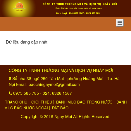
Dữ liệu đang cập nhật!
CÔNG TY TNHH THƯƠNG MẠI VÀ DỊCH VỤ NGÀY MỚI
Số nhà 38 ngõ 250 Tân Mai - phường Hoàng Mai - Tp. Hà
Nội Email:
baochingaymoi@gmail.com
0975 585 785 - 024. 6326 1567
|
|
|
TRANG CHỦ
GIỚI THIỆU
DANH MỤC BÁO TRONG NƯỚC
DANH
|
MỤC BÁO NƯỚC NGOÀI
ĐẶT BÁO
Copyright © 2016 Ngay Moi All Rights Reserved.